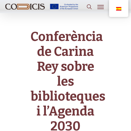
Saltar
Menú
al
contenido
buscar
principal
Conferència
de Carina
Rey sobre
les
biblioteques
i l’Agenda
2030