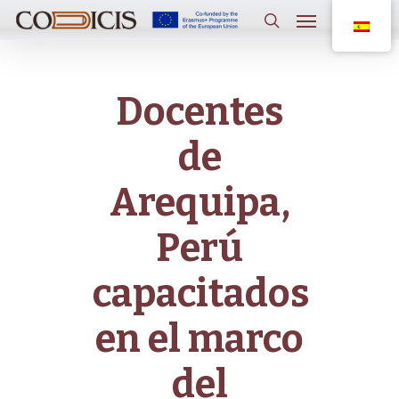
Saltar
Menú
al
contenido
buscar
principal
Docentes
de
Arequipa,
Perú
capacitados
en el marco
del