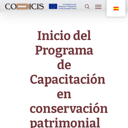
Saltar
Menú
al
contenido
buscar
principal
Inicio del
Programa
de
Capacitación
en
conservación
patrimonial