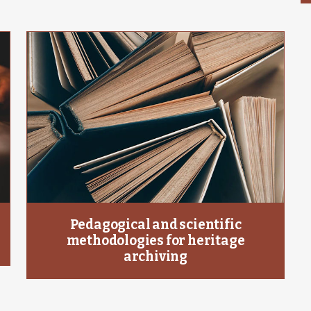
Pedagogical and scientific
methodologies for heritage
archiving