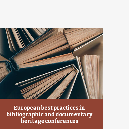
European best practices in
bibliographic and documentary
heritage conferences