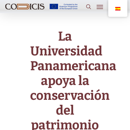
Saltar
Menú
al
contenido
buscar
principal
La
Universidad
Panamericana
apoya la
conservación
del
patrimonio