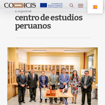
Saltar
Menú
al
contenido
Etiqueta
buscar
principal
centro de estudios
peruanos
0