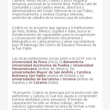
Cabrera, Henry Vílchez Chávez y Justo Noguera
Almanza, personal de la misma área; Patricia Calvi de
Quintanilla y Lucía Galdos Arenas, directora y
administradora del Fondo Editorial de la San Pablo,
respectivamente; y Andrea Ocampo Maceda,
asistente de cátedra de la misma casa de estudios.
Codicis es un proyecto que agrupa a 9 instituciones
de Perú, Bolivia, México, España e Italia, busca el
fortalecimiento de capacidades para la recuperación
y conservación del patrimonio documental y
bibliográfico en Latinoamérica y viene ejecutándose
bajo el liderazgo del Centro de Estudios Peruanos de
la San Pablo.
Las otras instituciones socias junto a la UCSP son: la
Universidad de Piura
(Perú), la
Benemérita
Universidad Autónoma de Puebla
y
Universidad
Panamericana
(ambas de México), las
universidades Mayor de San Andrés
y
Católica
Boliviana San Pablo
(ambas de Bolivia) y las
universidades de Barcelona
e
Incoma
(ambas de
España) y de
Catania
(Italia).
“El proyecto Codicis se preocupa por la protección del
patrimonio y cultura, lo cual nos ayuda a comprender
nuestra identidad como peruanos. El tiempo de
capacitación ha sido un arduo trabajo, ahora
nuestros egresados tienen la tarea de formar a más
personas para proteger nuestro patrimonio