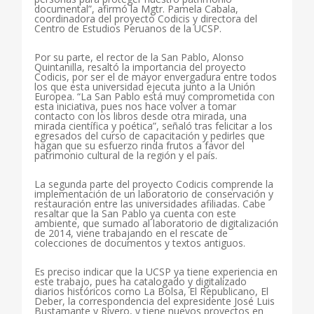
documental”, afirmó la Mgtr. Pamela Cabala,
coordinadora del proyecto Codicis y directora del
Centro de Estudios Peruanos de la UCSP.
Por su parte, el rector de la San Pablo, Alonso
Quintanilla, resaltó la importancia del proyecto
Codicis, por ser el de mayor envergadura entre todos
los que esta universidad ejecuta junto a la Unión
Europea. “La San Pablo está muy comprometida con
esta iniciativa, pues nos hace volver a tomar
contacto con los libros desde otra mirada, una
mirada científica y poética”, señaló tras felicitar a los
egresados del curso de capacitación y pedirles que
hagan que su esfuerzo rinda frutos a favor del
patrimonio cultural de la región y el país.
La segunda parte del proyecto Codicis comprende la
implementación de un laboratorio de conservación y
restauración entre las universidades afiliadas. Cabe
resaltar que la San Pablo ya cuenta con este
ambiente, que sumado al laboratorio de digitalización
de 2014, viene trabajando en el rescate de
colecciones de documentos y textos antiguos.
Es preciso indicar que la UCSP ya tiene experiencia en
este trabajo, pues ha catalogado y digitalizado
diarios históricos como La Bolsa, El Republicano, El
Deber, la correspondencia del expresidente José Luis
Bustamante y Rivero, y tiene nuevos proyectos en