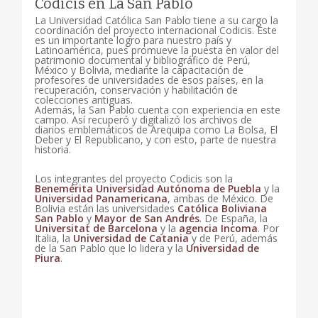
Codicis en La San Pablo
La Universidad Católica San Pablo tiene a su cargo la
coordinación del proyecto internacional Codicis. Este
es un importante logro para nuestro país y
Latinoamérica, pues promueve la puesta en valor del
patrimonio documental y bibliográfico de Perú,
México y Bolivia, mediante la capacitación de
profesores de universidades de esos países, en la
recuperación, conservación y habilitación de
colecciones antiguas.
Además, la San Pablo cuenta con experiencia en este
campo. Así recuperó y digitalizó los archivos de
diarios emblemáticos de Arequipa como La Bolsa, El
Deber y El Republicano, y con esto, parte de nuestra
historia.
Los integrantes del proyecto Codicis son la
Benemérita Universidad Autónoma de Puebla
y la
Universidad Panamericana
, ambas de México. De
Bolivia están las universidades
Católica Boliviana
San Pablo
y
Mayor de San Andrés
. De España, la
Universitat de Barcelona
y la
agencia Incoma
. Por
Italia, la
Universidad de Catania
y de Perú, además
de la San Pablo que lo lidera y la
Universidad de
Piura
.