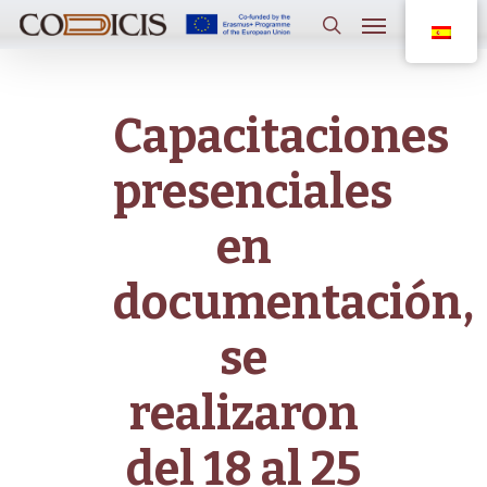
Saltar
Menú
al
contenido
buscar
principal
Capacitaciones
presenciales
en
documentación,
se
realizaron
del 18 al 25